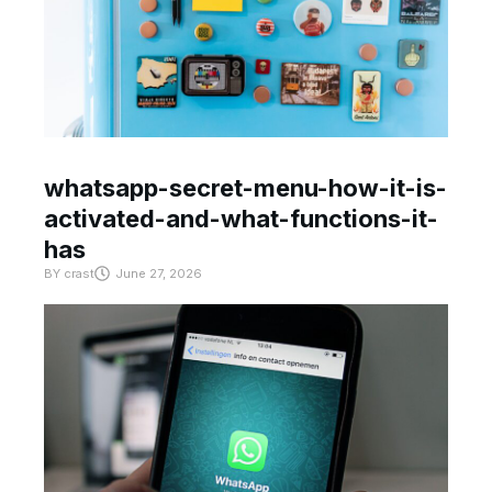
whatsapp-secret-menu-how-it-is-
activated-and-what-functions-it-
has
BY
crast
June 27, 2026