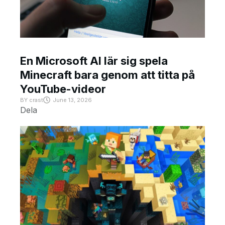
En Microsoft AI lär sig spela
Minecraft bara genom att titta på
YouTube-videor
BY
crast
June 13, 2026
Dela