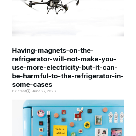
Having-magnets-on-the-
refrigerator-will-not-make-you-
use-more-electricity-but-it-can-
be-harmful-to-the-refrigerator-in-
some-cases
BY
crast
June 27, 2026