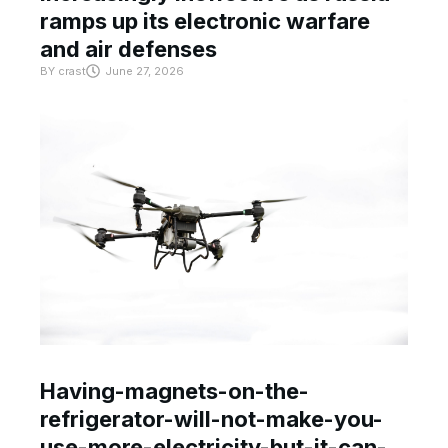
ramps up its electronic warfare
and air defenses
BY
crast
June 27, 2026
Having-magnets-on-the-
refrigerator-will-not-make-you-
use-more-electricity-but-it-can-