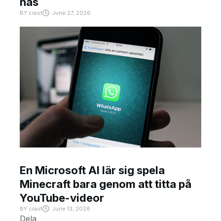
has
BY
crast
June 27, 2026
En Microsoft AI lär sig spela
Minecraft bara genom att titta på
YouTube-videor
BY
crast
June 13, 2026
Dela