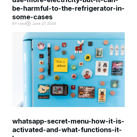
be-harmful-to-the-refrigerator-in-
some-cases
BY
crast
June 27, 2026
whatsapp-secret-menu-how-it-is-
activated-and-what-functions-it-