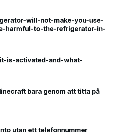
gerator-will-not-make-you-use-
e-harmful-to-the-refrigerator-in-
t-is-activated-and-what-
Minecraft bara genom att titta på
onto utan ett telefonnummer