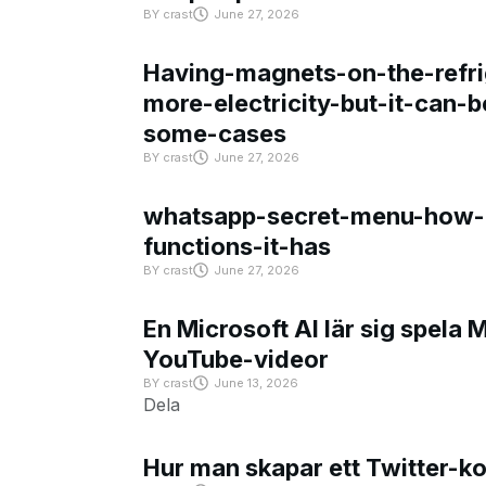
BY
crast
June 27, 2026
Having-magnets-on-the-refri
more-electricity-but-it-can-b
some-cases
BY
crast
June 27, 2026
whatsapp-secret-menu-how-i
functions-it-has
BY
crast
June 27, 2026
En Microsoft AI lär sig spela 
YouTube-videor
BY
crast
June 13, 2026
Dela
Hur man skapar ett Twitter-k