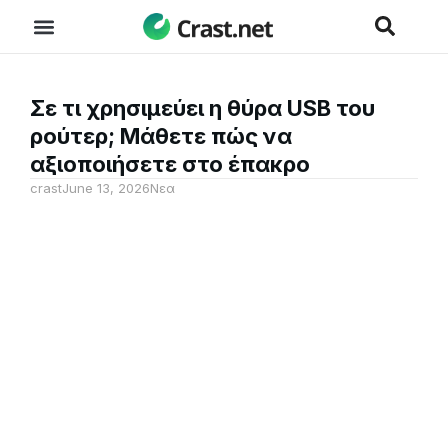
Σε τι χρησιμεύει η θύρα USB του
ρούτερ; Μάθετε πώς να
αξιοποιήσετε στο έπακρο
crast
June 13, 2026
Νεα