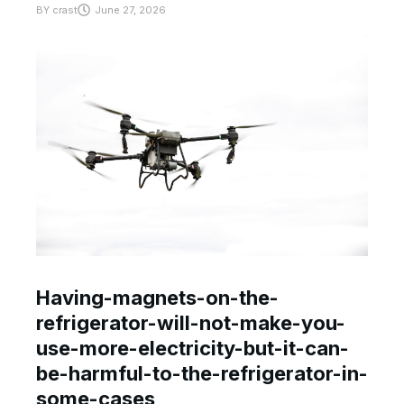
BY
crast
June 27, 2026
Having-magnets-on-the-
refrigerator-will-not-make-you-
use-more-electricity-but-it-can-
be-harmful-to-the-refrigerator-in-
some-cases