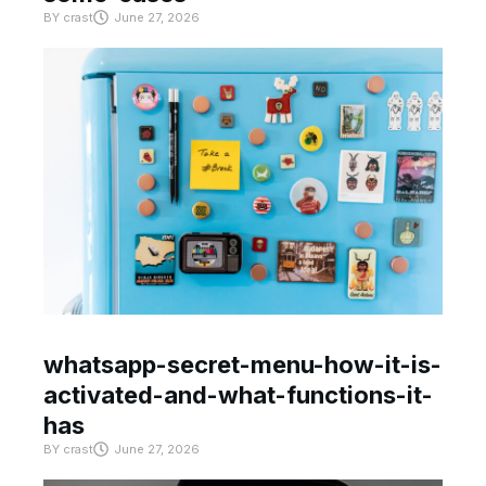
BY
crast
June 27, 2026
whatsapp-secret-menu-how-it-is-
activated-and-what-functions-it-
has
BY
crast
June 27, 2026