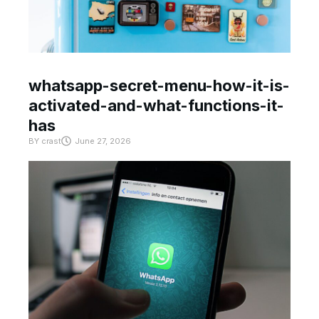
whatsapp-secret-menu-how-it-is-
activated-and-what-functions-it-
has
BY
crast
June 27, 2026