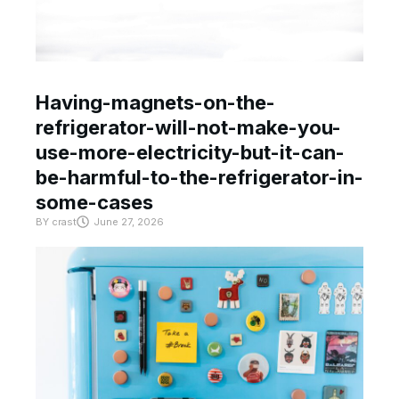
Having-magnets-on-the-
refrigerator-will-not-make-you-
use-more-electricity-but-it-can-
be-harmful-to-the-refrigerator-in-
some-cases
BY
crast
June 27, 2026