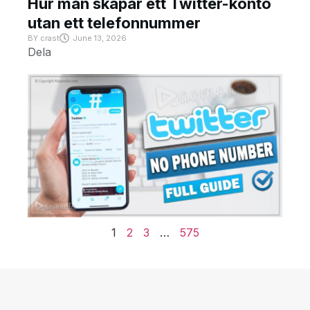
Hur man skapar ett Twitter-konto
utan ett telefonnummer
BY
crast
June 13, 2026
Dela
1
2
3
…
575