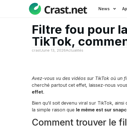
News
A
Filtre fou pour l
TikTok, comment
crast
June 13, 2026
Actualités
Avez-vous vu des vidéos sur TikTok où un fil
cherché partout cet effet, laissez-nous vou
effet
.
Bien qu’il soit devenu viral sur TikTok, ains
la simple raison que
le même est sur snap
Comment trouver le fi