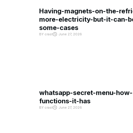
Having-magnets-on-the-refri
more-electricity-but-it-can-b
some-cases
BY
crast
June 27, 2026
whatsapp-secret-menu-how-i
functions-it-has
BY
crast
June 27, 2026