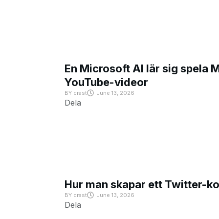
En Microsoft AI lär sig spela 
YouTube-videor
BY
crast
June 13, 2026
Dela
Hur man skapar ett Twitter-k
BY
crast
June 13, 2026
Dela