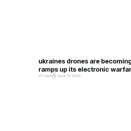
ukraines drones are becoming 
ramps up its electronic warfa
BY
crast
June 27, 2026