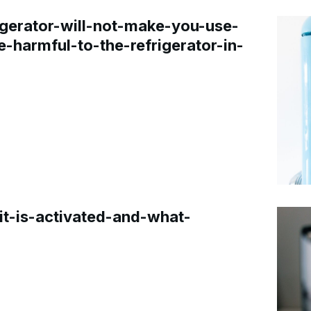
gerator-will-not-make-you-use-
e-harmful-to-the-refrigerator-in-
t-is-activated-and-what-