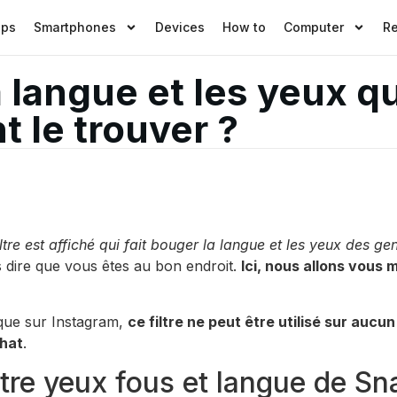
pps
Smartphones
Devices
How to
Computer
R
a langue et les yeux qu
 le trouver ?
tre est affiché qui fait bouger la langue et les yeux des ge
s dire que vous êtes au bon endroit.
Ici, nous allons vous 
i que sur Instagram,
ce filtre ne peut être utilisé sur auc
chat
.
ltre yeux fous et langue de Sn