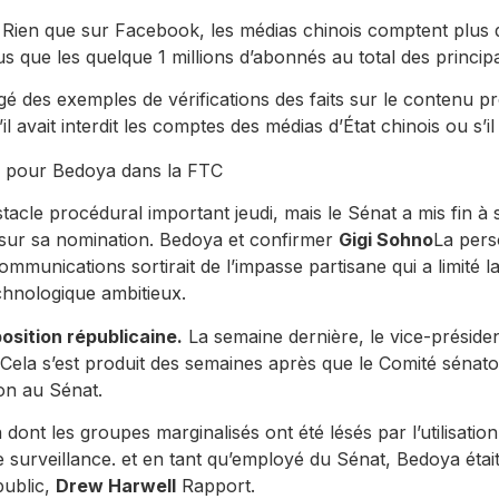
Rien que sur Facebook, les médias chinois comptent plus d’
lus que les quelque 1 millions d’abonnés au total des princi
gé des exemples de vérifications des faits sur le contenu p
l avait interdit les comptes des médias d’État chinois ou s’il 
n pour Bedoya dans la FTC
tacle procédural important jeudi, mais le Sénat a mis fin à 
 sur sa nomination. Bedoya et confirmer
Gigi Sohno
La pers
munications sortirait de l’impasse partisane qui a limité l
hnologique ambitieux.
osition républicaine.
La semaine dernière, le vice-présiden
Cela s’est produit des semaines après que le Comité sénat
ion au Sénat.
nt les groupes marginalisés ont été lésés par l’utilisation
 surveillance. et en tant qu’employé du Sénat, Bedoya était 
public,
Drew Harwell
Rapport.