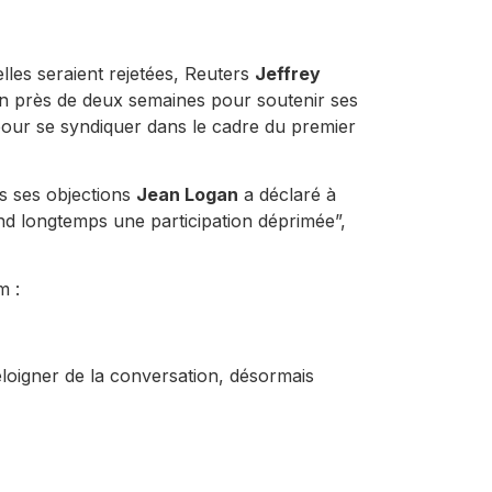
elles seraient rejetées, Reuters
Jeffrey
n près de deux semaines pour soutenir ses
 pour se syndiquer dans le cadre du premier
ns ses objections
Jean Logan
a déclaré à
tend longtemps une participation déprimée”,
m :
loigner de la conversation, désormais