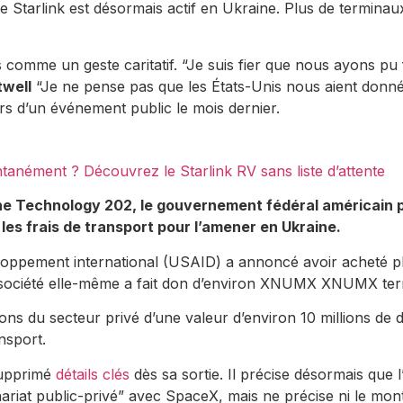
ice Starlink est désormais actif en Ukraine. Plus de termi
ons comme un geste caritatif. “Je suis fier que nous ayons p
well
“Je ne pense pas que les États-Unis nous aient donné d
ors d’un événement public le mois dernier.
ntanément ? Découvrez le Starlink RV sans liste d’attente
 Technology 202, le gouvernement fédéral américain paie
les frais de transport pour l’amener en Ukraine.
eloppement international (USAID) a annoncé avoir acheté 
a société elle-même a fait don d’environ XNUMX XNUMX term
dons du secteur privé d’une valeur d’environ 10 millions de d
nsport.
supprimé
détails clés
dès sa sortie. Il précise désormais qu
enariat public-privé” avec SpaceX, mais ne précise ni le mon