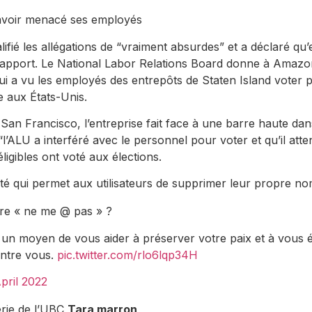
avoir menacé ses employés
ifié les allégations de “vraiment absurdes” et a déclaré qu’
apport. Le National Labor Relations Board donne à Amazo
qui a vu les employés des entrepôts de Staten Island voter
se aux États-Unis.
e San Francisco, l’entreprise fait face à une barre haute da
 “l’ALU a interféré avec le personnel pour voter et qu’il at
ligibles ont voté aux élections.
té qui permet aux utilisateurs de supprimer leur propre no
re « ne me @ pas » ?
n moyen de vous aider à préserver votre paix et à vous é
entre vous.
pic.twitter.com/rlo6lqp34H
pril 2022
erie de l’UBC
Tara marron
,