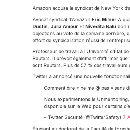
Amazon accuse le syndicat de New York d’
Avocat syndical d’Amazon
Eric Milner
A qual
Dustin
,
Julia Amour
Et
Nivedita Balu
bon r
objections au vote de la semaine dernière, 
effort de syndicalisation réussi de l’entrepri
Professeur de travail à l’Université d’État d
Reuters. Il prévoit également d’affirmer que
écrit Reuters. Plus de 57 % des travailleurs é
Twitter a annoncé une nouvelle fonctionnali
Comment dire « ne me @ pas » sans di
Nous expérimentons le Unmentioning, u
disponible sur le Web pour certains d’
– Twitter Sécurité (@TwitterSafety)
7 A
Étudiant au doctorat de la Faculté de forest