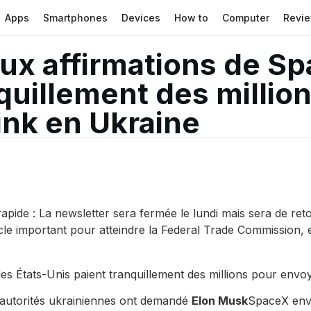
Apps
Smartphones
Devices
How to
Computer
Revi
ux affirmations de Sp
nquillement des millio
link en Ukraine
ide : La newsletter sera fermée le lundi mais sera de reto
e important pour atteindre la Federal Trade Commission,
es États-Unis paient tranquillement des millions pour envoy
s autorités ukrainiennes ont demandé
Elon Musk
SpaceX enve