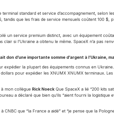
 terminal standard et service d’accompagnement, selon les
, tandis que les frais de service mensuels coûtent 100 $
lé un service premium distinct, avec un équipement coûtant
s clair si l’Ukraine a obtenu le même. SpaceX n’a ​​pas r
t don d’une importante somme d’argent à l’Ukraine, mais i
our expédier la plupart des équipements connus en Ukraine
0 dollars pour expédier les XNUMX XNUMX terminaux. Les r
t à mon collègue
Rick Noeck
Que SpaceX a lié “200 kits sate
reau a déclaré que bien qu’ils “aient fourni la logistique et
 à CNBC que “la France a aidé” et “je pense que la Pologn