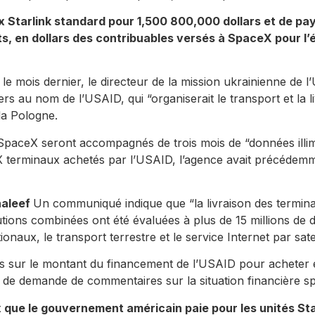
x Starlink standard pour 1,500 800,000 dollars et de p
ts, en dollars des contribuables versés à SpaceX pour l
le mois dernier, le directeur de la mission ukrainienne de 
ers au nom de l’USAID, qui “organiserait le transport et la li
la Pologne.
aceX seront accompagnés de trois mois de “données illimité
 terminaux achetés par l’USAID, l’agence avait précédem
aleef
Un communiqué indique que “la livraison des termina
butions combinées ont été évaluées à plus de 15 millions de
ionaux, le transport terrestre et le service Internet par satell
s sur le montant du financement de l’USAID pour acheter et
 de demande de commentaires sur la situation financière spé
prix que le gouvernement américain paie pour les unités St