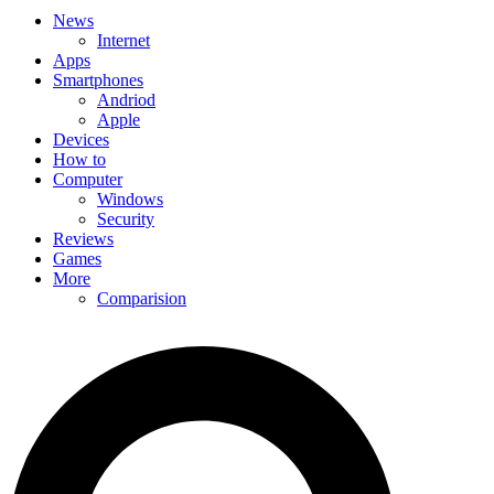
News
Internet
Apps
Smartphones
Andriod
Apple
Devices
How to
Computer
Windows
Security
Reviews
Games
More
Comparision