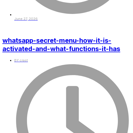
June 27, 2026
whatsapp-secret-menu-how-it-is-
activated-and-what-functions-it-has
BY
crast