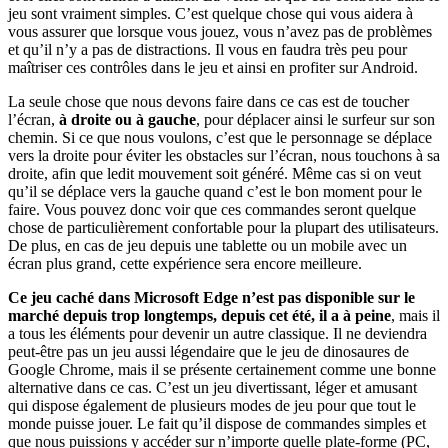
jeu sont vraiment simples. C’est quelque chose qui vous aidera à
vous assurer que lorsque vous jouez, vous n’avez pas de problèmes
et qu’il n’y a pas de distractions. Il vous en faudra très peu pour
maîtriser ces contrôles dans le jeu et ainsi en profiter sur Android.
La seule chose que nous devons faire dans ce cas est de toucher
l’écran,
à droite ou à gauche
, pour déplacer ainsi le surfeur sur son
chemin. Si ce que nous voulons, c’est que le personnage se déplace
vers la droite pour éviter les obstacles sur l’écran, nous touchons à sa
droite, afin que ledit mouvement soit généré. Même cas si on veut
qu’il se déplace vers la gauche quand c’est le bon moment pour le
faire. Vous pouvez donc voir que ces commandes seront quelque
chose de particulièrement confortable pour la plupart des utilisateurs.
De plus, en cas de jeu depuis une tablette ou un mobile avec un
écran plus grand, cette expérience sera encore meilleure.
Ce jeu caché dans Microsoft Edge n’est pas disponible sur le
marché depuis trop longtemps, depuis cet été, il a à peine
, mais il
a tous les éléments pour devenir un autre classique. Il ne deviendra
peut-être pas un jeu aussi légendaire que le jeu de dinosaures de
Google Chrome, mais il se présente certainement comme une bonne
alternative dans ce cas. C’est un jeu divertissant, léger et amusant
qui dispose également de plusieurs modes de jeu pour que tout le
monde puisse jouer. Le fait qu’il dispose de commandes simples et
que nous puissions y accéder sur n’importe quelle plate-forme (PC,