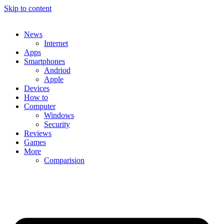
Skip to content
News
Internet
Apps
Smartphones
Andriod
Apple
Devices
How to
Computer
Windows
Security
Reviews
Games
More
Comparision