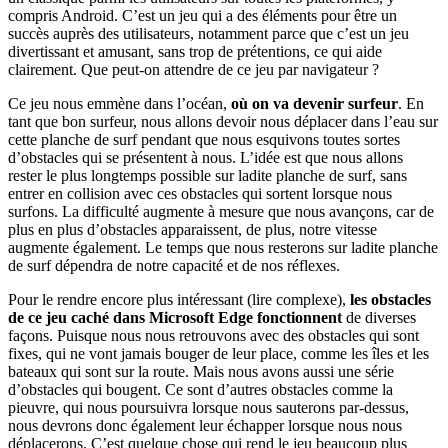
compris Android. C’est un jeu qui a des éléments pour être un
succès auprès des utilisateurs, notamment parce que c’est un jeu
divertissant et amusant, sans trop de prétentions, ce qui aide
clairement. Que peut-on attendre de ce jeu par navigateur ?
Ce jeu nous emmène dans l’océan,
où on va devenir surfeur
. En
tant que bon surfeur, nous allons devoir nous déplacer dans l’eau sur
cette planche de surf pendant que nous esquivons toutes sortes
d’obstacles qui se présentent à nous. L’idée est que nous allons
rester le plus longtemps possible sur ladite planche de surf, sans
entrer en collision avec ces obstacles qui sortent lorsque nous
surfons. La difficulté augmente à mesure que nous avançons, car de
plus en plus d’obstacles apparaissent, de plus, notre vitesse
augmente également. Le temps que nous resterons sur ladite planche
de surf dépendra de notre capacité et de nos réflexes.
Pour le rendre encore plus intéressant (lire complexe),
les obstacles
de ce jeu caché dans Microsoft Edge fonctionnent
de diverses
façons. Puisque nous nous retrouvons avec des obstacles qui sont
fixes, qui ne vont jamais bouger de leur place, comme les îles et les
bateaux qui sont sur la route. Mais nous avons aussi une série
d’obstacles qui bougent. Ce sont d’autres obstacles comme la
pieuvre, qui nous poursuivra lorsque nous sauterons par-dessus,
nous devrons donc également leur échapper lorsque nous nous
déplacerons. C’est quelque chose qui rend le jeu beaucoup plus