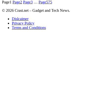
Page
1
Page
2
Page
3
…
Page
575
© 2026 Crast.net – Gadget and Tech News.
Dislcaimer
Privacy Policy
Terms and Conditions