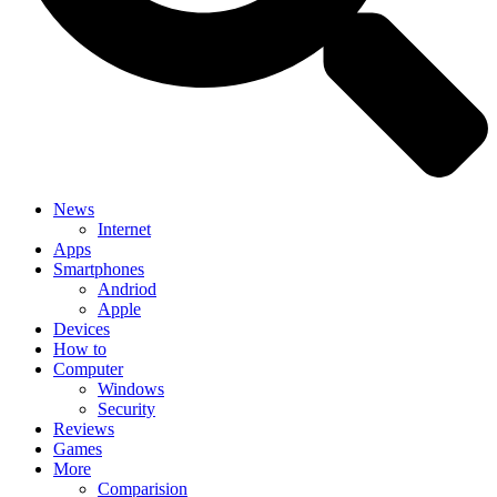
News
Internet
Apps
Smartphones
Andriod
Apple
Devices
How to
Computer
Windows
Security
Reviews
Games
More
Comparision