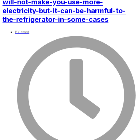
will-not-make-you-use-more-
electricity-but-it-can-be-harmful-to-
the-refrigerator-in-some-cases
BY
crast