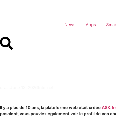
News
Apps
Smar
Instagram : qu’est-ce 
des questions anonyme
crast
June 13, 2026
Internet
Il y a plus de 10 ans, la plateforme web était créée
ASK.f
posaient, vous pouviez également voir le profil de vos a