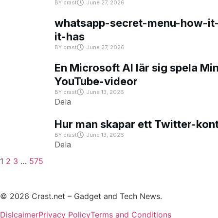
BY
crast
June 27, 2026
whatsapp-secret-menu-how-it-
it-has
BY
crast
June 27, 2026
En Microsoft AI lär sig spela Mi
YouTube-videor
BY
crast
June 13, 2026
Dela
Hur man skapar ett Twitter-kon
BY
crast
June 13, 2026
Dela
1
2
3
…
575
© 2026 Crast.net – Gadget and Tech News.
Dislcaimer
Privacy Policy
Terms and Conditions