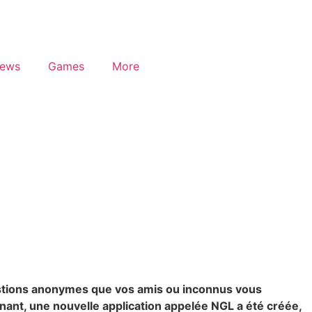
iews
Games
More
t-il dangereux de poser
estions anonymes que vos amis ou inconnus vous
enant, une nouvelle application appelée NGL a été créée,