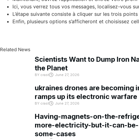
Ici, vous verrez tous vos messages, localisez-vous su
L’étape suivante consiste à cliquer sur les trois point
Enfin, plusieurs options s’afficheront et choisissez celle
Related News
Scientists Want to Dump Iron Na
the Planet
BY
crast
June 27, 2026
ukraines drones are becoming in
ramps up its electronic warfare
BY
crast
June 27, 2026
Having-magnets-on-the-refrige
more-electricity-but-it-can-be-
some-cases