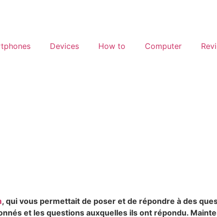
tphones
Devices
How to
Computer
Rev
que NGL et pourquoi es
s dans les stories
m
, qui vous permettait de poser et de répondre à des qu
bonnés et les questions auxquelles ils ont répondu. Maint