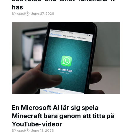
has
BY
crast
June 27, 2026
En Microsoft AI lär sig spela
Minecraft bara genom att titta på
YouTube-videor
BY
crast
June 13, 2026