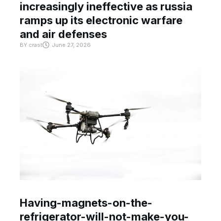
increasingly ineffective as russia
ramps up its electronic warfare
and air defenses
BY
crast
June 27, 2026
Having-magnets-on-the-
refrigerator-will-not-make-you-