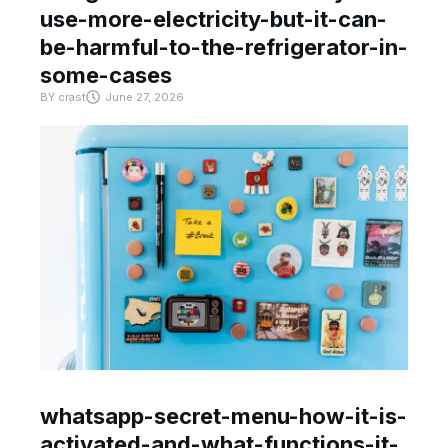
use-more-electricity-but-it-can-
be-harmful-to-the-refrigerator-in-
some-cases
BY
crast
June 27, 2026
whatsapp-secret-menu-how-it-is-
activated-and-what-functions-it-