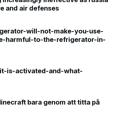
re and air defenses
gerator-will-not-make-you-use-
e-harmful-to-the-refrigerator-in-
t-is-activated-and-what-
Minecraft bara genom att titta på