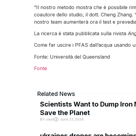
“Il nostro metodo mostra che è possibile ri
coautore dello studio, il dott. Cheng Zhang. “
nostro team aumenterà ora il test e prevedia
La ricerca è stata pubblicata sulla rivista
An
Come far uscire i PFAS dall’acqua usando 
Fonte: Università del Queensland
Fonte
Related News
Scientists Want to Dump Iron 
Save the Planet
BY
crast
June 27, 2026
ukraines drones are becoming 