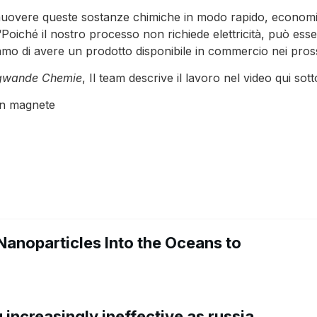
muovere queste sostanze chimiche in modo rapido, economico
Poiché il nostro processo non richiede elettricità, può esser
mo di avere un prodotto disponibile in commercio nei pross
gwande Chemie
, Il team descrive il lavoro nel video qui sott
un magnete
Nanoparticles Into the Oceans to
increasingly ineffective as russia