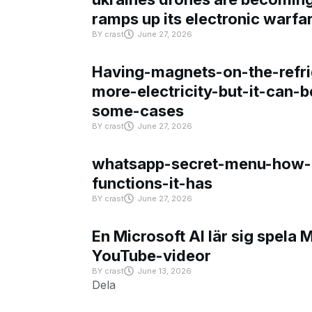
ramps up its electronic warfa
BY
crast
June 27, 2026
Having-magnets-on-the-refri
more-electricity-but-it-can-b
some-cases
BY
crast
June 27, 2026
whatsapp-secret-menu-how-i
functions-it-has
BY
crast
June 27, 2026
En Microsoft AI lär sig spela 
YouTube-videor
BY
crast
June 13, 2026
Dela