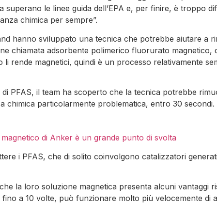
superano le linee guida dell’EPA e, per finire, è troppo diff
tanza chimica per sempre”.
nsland hanno sviluppato una tecnica che potrebbe aiutare a
ione chiamata adsorbente polimerico fluorurato magnetico,
 li rende magnetici, quindi è un processo relativamente semp
a di PFAS, il team ha scoperto che la tecnica potrebbe rim
a chimica particolarmente problematica, entro 30 secondi.
agnetico di Anker è un grande punto di svolta
ere i PFAS, che di solito coinvolgono catalizzatori generati
che la loro soluzione magnetica presenta alcuni vantaggi r
ta fino a 10 volte, può funzionare molto più velocemente di 