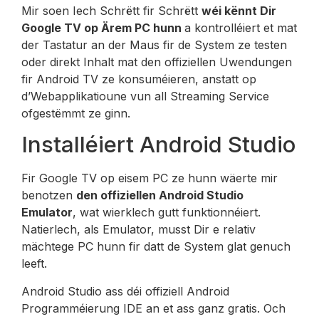
Mir soen Iech Schrëtt fir Schrëtt
wéi kënnt Dir
Google TV op Ärem PC hunn
a kontrolléiert et mat
der Tastatur an der Maus fir de System ze testen
oder direkt Inhalt mat den offiziellen Uwendungen
fir Android TV ze konsuméieren, anstatt op
d’Webapplikatioune vun all Streaming Service
ofgestëmmt ze ginn.
Installéiert Android Studio
Fir Google TV op eisem PC ze hunn wäerte mir
benotzen
den offiziellen Android Studio
Emulator
, wat wierklech gutt funktionnéiert.
Natierlech, als Emulator, musst Dir e relativ
mächtege PC hunn fir datt de System glat genuch
leeft.
Android Studio ass déi offiziell Android
Programméierung IDE an et ass ganz gratis. Och