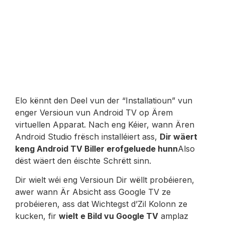
Elo kënnt den Deel vun der “Installatioun” vun
enger Versioun vun Android TV op Ärem
virtuellen Apparat. Nach eng Kéier, wann Ären
Android Studio frësch installéiert ass,
Dir wäert
keng Android TV Biller erofgeluede hunn
Also
dëst wäert den éischte Schrëtt sinn.
Dir wielt wéi eng Versioun Dir wëllt probéieren,
awer wann Är Absicht ass Google TV ze
probéieren, ass dat Wichtegst d’Zil Kolonn ze
kucken, fir
wielt e Bild vu Google TV
amplaz