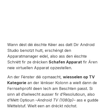
Wann dëst déi éischte Kéier ass datt Dir Android
Studio benotzt hutt, erschéngt den
Apparatmanager eidel, also ass den éischte
Schrëtt fir ze drécken
Schafen Apparat
fir Ären
neie virtuellen Apparat opzestellen.
An der Fënster déi opmaacht,
wiesselen op TV
Kategorie
an der lénkser Kolonn a wielt dann de
Fernsehprofil deen Iech am Beschten passt. Si
sinn all d’selwecht ausser fir d’Resolutioun, also
d’Mëtt Optioun –
Android TV (1080p)
– ass e gudde
Mëttelstuf. Wielt een an dréckt
nächst
.