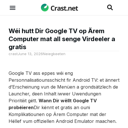
Wéi hutt Dir Google TV op Ärem
Computer mat all senge Virdeeler a
gratis
crast
June 13, 2026
Neiegkeeten
Google TV ass eppes wéi eng
Personnalisatiounsschicht fir Android TV: et ännert
d’Erscheinung vun de Menüen a grondsätzlech de
Launcher, deen Inhalt iwwer Uwendungen
Prioritéit gëtt.
Wann Dir wëllt Google TV
probéieren
Dir kënnt et gratis an ouni
Komplikatiounen op Ärem Computer mat der
Hëllef vum offiziellen Android Emulator maachen.