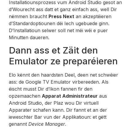
Installatiounsprozess vum Android Studio gesot an
d’Wourecht ass datt et ganz einfach ass, well Dir
nëmmen braucht
Press Next
an akzeptéieren
d’Standardoptiounen déi Iech ugebuede ginn.
D’Installatioun selwer soll net méi wéi e puer
Minutten daueren.
Dann ass et Zäit den
Emulator ze preparéieren
Elo kënnt den haardsten Deel, deen net schwéier
ass: de Google TV Emulator virbereeden. Als
éischt musst Dir d’Ikon fannen fir den
opzemaachen
Apparat Administrateur
aus
Android Studio, der Plaz wou Dir virtuell
Apparater schafen kann. Dir fannt et an der
ieweschter Bar vun der Applikatioun: et gëtt
genannt
Device Manager
.