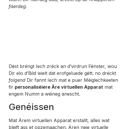
fäerdeg
.
Dëst bréngt Iech zréck an d’virdrun Fënster, wou
Dir elo d’Bild wielt dat erofgeluede gëtt. no dréckt
folgend
Dir fannt Iech mat e puer Méiglechkeeten
fir
personaliséiere Äre virtuellen Apparat
mat
engem Numm a wéineg anescht.
Genéissen
Mat Ärem virtuellen Apparat erstallt, alles wat
bleift ass et opzemaachen. Ären neie virtuelle