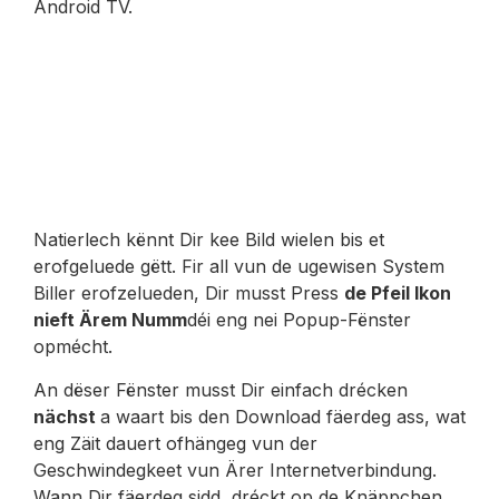
Android TV.
Natierlech kënnt Dir kee Bild wielen bis et
erofgeluede gëtt. Fir all vun de ugewisen System
Biller erofzelueden, Dir musst Press
de Pfeil Ikon
nieft Ärem Numm
déi eng nei Popup-Fënster
opmécht.
An dëser Fënster musst Dir einfach drécken
nächst
a waart bis den Download fäerdeg ass, wat
eng Zäit dauert ofhängeg vun der
Geschwindegkeet vun Ärer Internetverbindung.
Wann Dir fäerdeg sidd, dréckt op de Knäppchen