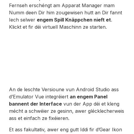
Fernseh erschéngt am Apparat Manager mam
Numm deen Dir him zougewisen hutt an Dir fannt
Iech selwer
engem Spill Knäppchen nieft et
.
Klickt et fir déi virtuell Maschinn ze starten.
An de leschte Versioune vun Android Studio ass
d’Emulator Vue integréiert
an engem Panel
bannent der Interface
vun der App déi et kleng
mécht a schwéier ze gesinn, awer glécklecherweis
ass et einfach ze fixéieren.
Et ass fakultativ, awer eng gutt Iddi fir d’Gear Ikon