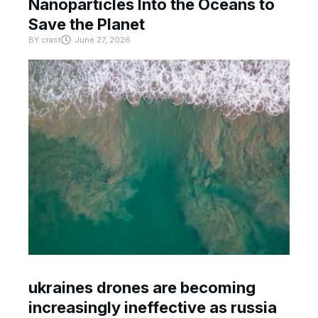
Nanoparticles Into the Oceans to
Save the Planet
BY
crast
June 27, 2026
ukraines drones are becoming
increasingly ineffective as russia