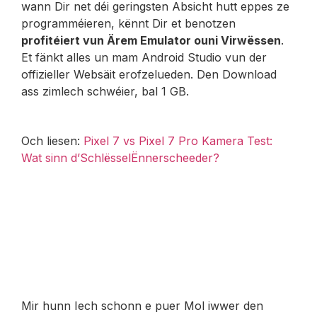
wann Dir net déi geringsten Absicht hutt eppes ze
programméieren, kënnt Dir et benotzen
profitéiert vun Ärem Emulator ouni Virwëssen
.
Et fänkt alles un mam Android Studio vun der
offizieller Websäit erofzelueden. Den Download
ass zimlech schwéier, bal 1 GB.
Och liesen:
Pixel 7 vs Pixel 7 Pro Kamera Test:
Wat sinn d’SchlësselËnnerscheeder?
Mir hunn Iech schonn e puer Mol iwwer den