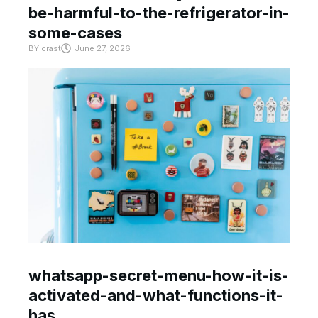
be-harmful-to-the-refrigerator-in-
some-cases
BY
crast
June 27, 2026
whatsapp-secret-menu-how-it-is-
activated-and-what-functions-it-
has