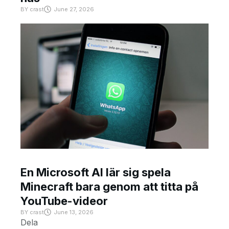
BY
crast
June 27, 2026
En Microsoft AI lär sig spela
Minecraft bara genom att titta på
YouTube-videor
BY
crast
June 13, 2026
Dela