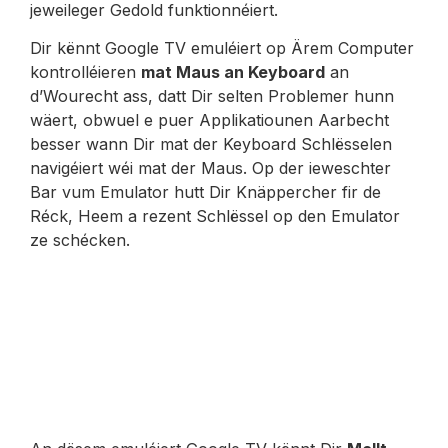
jeweileger Gedold funktionnéiert.
Dir kënnt Google TV emuléiert op Ärem Computer
kontrolléieren
mat Maus an Keyboard
an
d’Wourecht ass, datt Dir selten Problemer hunn
wäert, obwuel e puer Applikatiounen Aarbecht
besser wann Dir mat der Keyboard Schlësselen
navigéiert wéi mat der Maus. Op der ieweschter
Bar vum Emulator hutt Dir Knäppercher fir de
Réck, Heem a rezent Schlëssel op den Emulator
ze schécken.