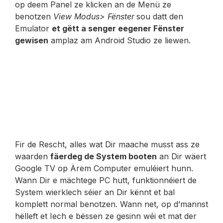
op deem Panel ze klicken an de Menü ze
benotzen
View Modus> Fënster
sou datt den
Emulator
et gëtt a senger eegener Fënster
gewisen
amplaz am Android Studio ze liewen.
Fir de Rescht, alles wat Dir maache musst ass ze
waarden
fäerdeg de System booten
an Dir wäert
Google TV op Ärem Computer emuléiert hunn.
Wann Dir e mächtege PC hutt, funktionnéiert de
System wierklech séier an Dir kënnt et bal
komplett normal benotzen. Wann net, op d’mannst
hëlleft et Iech e bëssen ze gesinn wéi et mat der