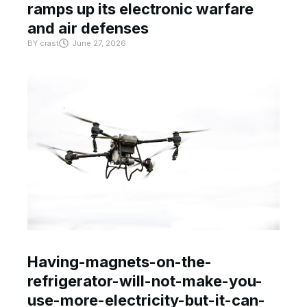
ramps up its electronic warfare
and air defenses
BY
crast
June 27, 2026
Having-magnets-on-the-
refrigerator-will-not-make-you-
use-more-electricity-but-it-can-