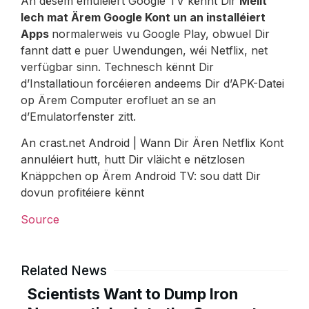
An dësem emuléiert Google TV kënnt Dir
Mellt
Iech mat Ärem Google Kont un an installéiert
Apps
normalerweis vu Google Play, obwuel Dir
fannt datt e puer Uwendungen, wéi Netflix, net
verfügbar sinn. Technesch kënnt Dir
d’Installatioun forcéieren andeems Dir d’APK-Datei
op Ärem Computer erofluet an se an
d’Emulatorfenster zitt.
An crast.net Android | Wann Dir Ären Netflix Kont
annuléiert hutt, hutt Dir vläicht e nëtzlosen
Knäppchen op Ärem Android TV: sou datt Dir
dovun profitéiere kënnt
Source
Related News
Scientists Want to Dump Iron