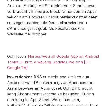
Android. Et füügt vill Schichten vum Schutz, awer
verbraucht vill Energie. Block Annoncen an Apps
wéi och am Browser. Et sollt bemierkt datt et deen
eenzegen ass deen de Raum eliminéiert wou
d’Annonce gesat gouf. Als Resultat kucken
Websäite méi propper.
Och liesen:
Hei ass wou all Google App en Android
Tablet UI kritt, a wéi eng Updates live sinn [U:
Google TV]
Iwwerdenken DNS
et mécht eng zimlech gutt
Aarbecht wat d’Blockéierung vun Annoncen an
Ärem Browser an Apps ugeet. Och Dir braucht
keng Abonnementskäschte ze bezuelen. Et ginn
och keng In-App Akeef. Wéi och ëmmer,
RethinkDNS läscht d’Whitespace net, awer et huet