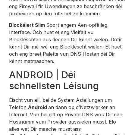
eng Firewall fir Uwendungen ze beschränken déi
probéieren op den Internet ze kommen.
Blockéiert Slim
Sport engem Aen-opfälleg
Interface. Och huet et eng Vielfalt vu
Blocklëschten aus deenen Dir kënnt wielen. Dofir
kënnt Dir méi wéi eng Blocklëscht wielen. Et huet
och eng breet Palette vun DNS Hosten déi Dir
kënnt matmaachen.
ANDROID | Déi
schnellsten Léisung
Éischt vun all, bei de System Astellungen um
Telefon
Android
an dann op d’Netzwierker an
Internet. Vun hei gitt op Private DNS wou Dir den
Hostnumm vum Provider auswielen musst. Elo
alles wat Dir maache musst ass