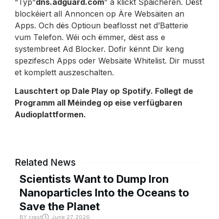
“Typ”
dns.adguard.com
” a klickt Späicheren. Dëst
blockéiert all Annoncen op Äre Websäiten an
Apps. Och dës Optioun beaflosst net d’Batterie
vum Telefon. Wéi och ëmmer, dëst ass e
systembreet Ad Blocker. Dofir kënnt Dir keng
spezifesch Apps oder Websäite Whitelist. Dir musst
et komplett auszeschalten.
Lauschtert op Dale Play op
Spotify
. Follegt de
Programm all Méindeg op eise verfügbaren
Audioplattformen.
Related News
Scientists Want to Dump Iron
Nanoparticles Into the Oceans to
Save the Planet
BY
crast
June 27, 2026