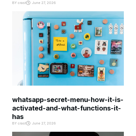
BY
crast
June 27, 2026
whatsapp-secret-menu-how-it-is-
activated-and-what-functions-it-
has
BY
crast
June 27, 2026