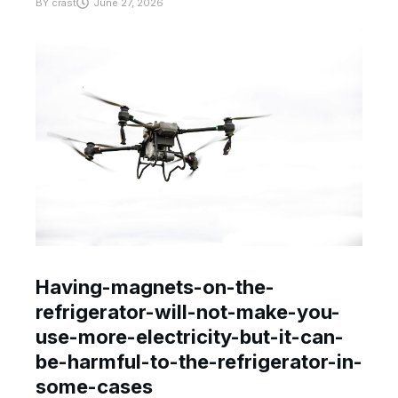
BY
crast
June 27, 2026
Having-magnets-on-the-
refrigerator-will-not-make-you-
use-more-electricity-but-it-can-
be-harmful-to-the-refrigerator-in-
some-cases