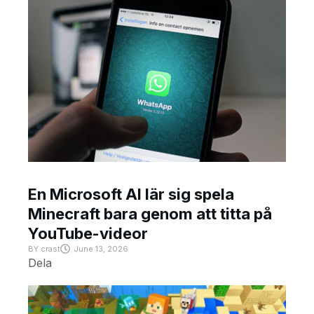
En Microsoft AI lär sig spela
Minecraft bara genom att titta på
YouTube-videor
BY
crast
June 13, 2026
Dela