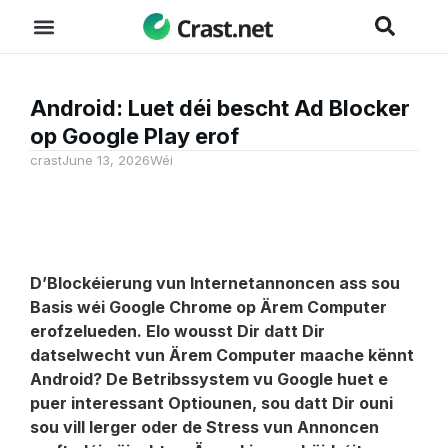
Android: Luet déi bescht Ad Blocker
op Google Play erof
crast
June 13, 2026
Wéi
D’Blockéierung vun Internetannoncen ass sou
Basis wéi Google Chrome op Ärem Computer
erofzelueden. Elo wousst Dir datt Dir
datselwecht vun Ärem Computer maache kënnt
Android
? De Betribssystem vu Google huet e
puer interessant Optiounen, sou datt Dir ouni
sou vill Ierger oder de Stress vun Annoncen