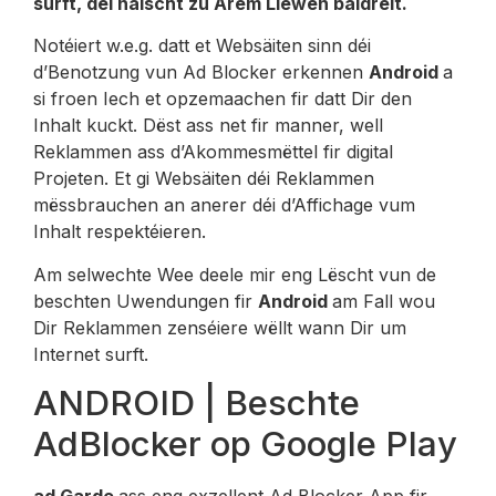
surft, déi näischt zu Ärem Liewen bäidréit.
Notéiert w.e.g. datt et Websäiten sinn déi
d’Benotzung vun Ad Blocker erkennen
Android
a
si froen Iech et opzemaachen fir datt Dir den
Inhalt kuckt. Dëst ass net fir manner, well
Reklammen ass d’Akommesmëttel fir digital
Projeten. Et gi Websäiten déi Reklammen
mëssbrauchen an anerer déi d’Affichage vum
Inhalt respektéieren.
Am selwechte Wee deele mir eng Lëscht vun de
beschten Uwendungen fir
Android
am Fall wou
Dir Reklammen zenséiere wëllt wann Dir um
Internet surft.
ANDROID | Beschte
AdBlocker op Google Play
ad Garde
ass eng exzellent Ad Blocker App fir