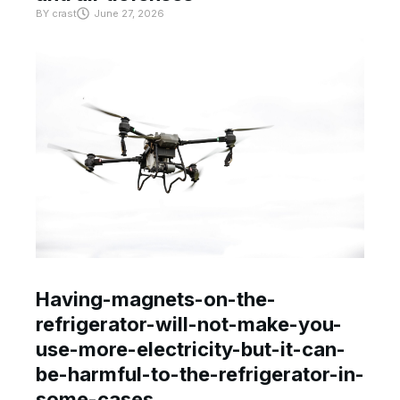
BY
crast
June 27, 2026
Having-magnets-on-the-
refrigerator-will-not-make-you-
use-more-electricity-but-it-can-
be-harmful-to-the-refrigerator-in-
some-cases