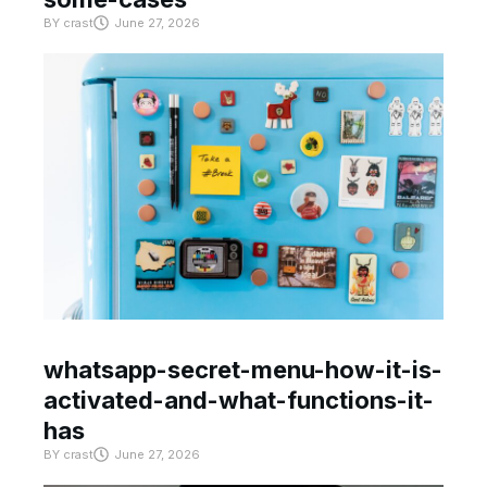
BY
crast
June 27, 2026
whatsapp-secret-menu-how-it-is-
activated-and-what-functions-it-
has
BY
crast
June 27, 2026