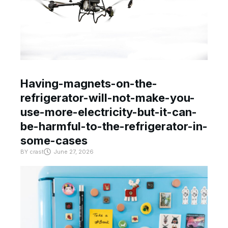
Having-magnets-on-the-
refrigerator-will-not-make-you-
use-more-electricity-but-it-can-
be-harmful-to-the-refrigerator-in-
some-cases
BY
crast
June 27, 2026