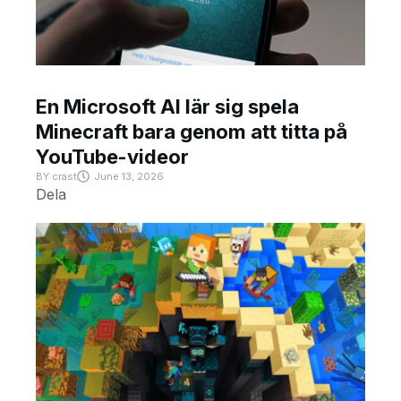
En Microsoft AI lär sig spela
Minecraft bara genom att titta på
YouTube-videor
BY
crast
June 13, 2026
Dela