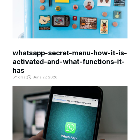
whatsapp-secret-menu-how-it-is-
activated-and-what-functions-it-
has
BY
crast
June 27, 2026