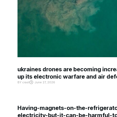
ukraines drones are becoming increa
up its electronic warfare and air de
BY
crast
June 27, 2026
Having-magnets-on-the-refrigerat
electricity-but-it-can-be-harmful-