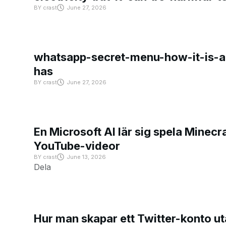
BY
crast
June 27, 2026
whatsapp-secret-menu-how-it-is-ac
has
BY
crast
June 27, 2026
En Microsoft AI lär sig spela Minecra
YouTube-videor
BY
crast
June 13, 2026
Dela
Hur man skapar ett Twitter-konto u