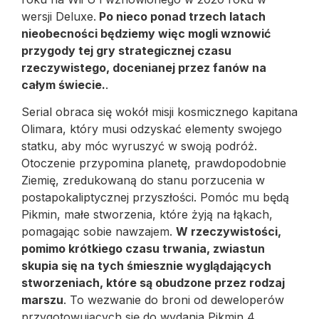
wersji Deluxe.
Po nieco ponad trzech latach
nieobecności będziemy więc mogli wznowić
przygody tej gry strategicznej czasu
rzeczywistego, docenianej przez fanów na
całym świecie.
.
Serial obraca się wokół misji kosmicznego kapitana
Olimara, który musi odzyskać elementy swojego
statku, aby móc wyruszyć w swoją podróż.
Otoczenie przypomina planetę, prawdopodobnie
Ziemię, zredukowaną do stanu porzucenia w
postapokaliptycznej przyszłości. Pomóc mu będą
Pikmin, małe stworzenia, które żyją na łąkach,
pomagając sobie nawzajem.
W rzeczywistości,
pomimo krótkiego czasu trwania, zwiastun
skupia się na tych śmiesznie wyglądających
stworzeniach, które są obudzone przez rodzaj
marszu
. To wezwanie do broni od deweloperów
przygotowujących się do wydania Pikmin 4.