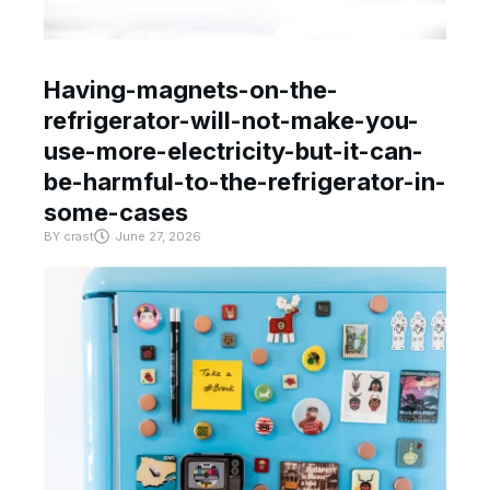
Having-magnets-on-the-
refrigerator-will-not-make-you-
use-more-electricity-but-it-can-
be-harmful-to-the-refrigerator-in-
some-cases
BY
crast
June 27, 2026