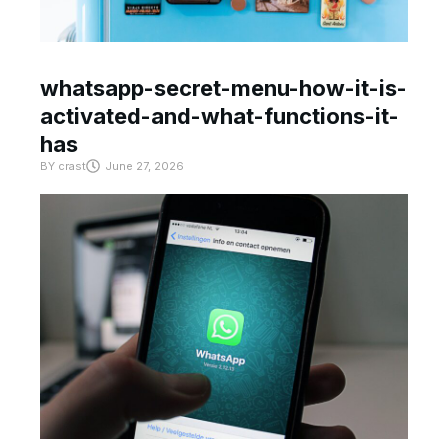
whatsapp-secret-menu-how-it-is-
activated-and-what-functions-it-
has
BY
crast
June 27, 2026