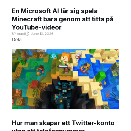
En Microsoft AI lär sig spela
Minecraft bara genom att titta på
YouTube-videor
BY
crast
June 13, 2026
Dela
Hur man skapar ett Twitter-konto