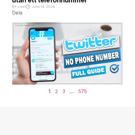
utan ett telefonnummer
BY
crast
June 13, 2026
Dela
1
2
3
…
575