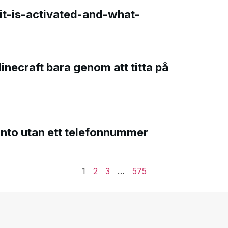
t-is-activated-and-what-
Minecraft bara genom att titta på
onto utan ett telefonnummer
1
2
3
…
575