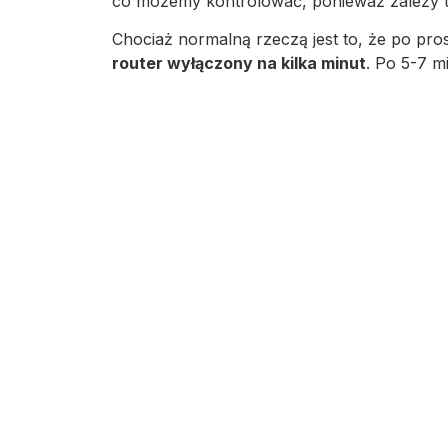
co możemy kontrolować, ponieważ zależy to 
Chociaż normalną rzeczą jest to, że po prostu
router wyłączony na kilka minut
. Po 5-7 m