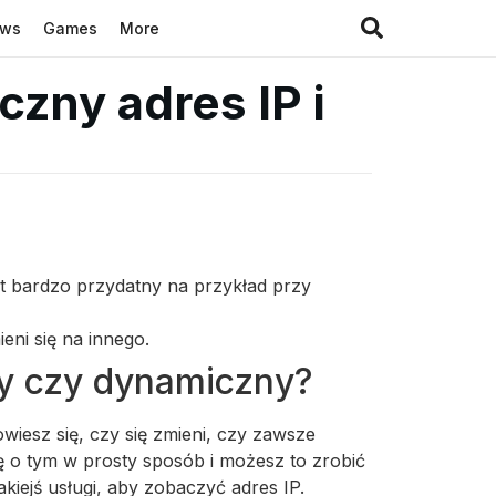
ews
Games
More
czny adres IP i
est bardzo przydatny na przykład przy
eni się na innego.
zny czy dynamiczny?
wiesz się, czy się zmieni, czy zawsze
ię o tym w prosty sposób i możesz to zrobić
iejś usługi, aby zobaczyć adres IP.