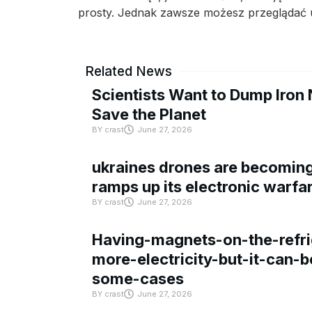
prosty. Jednak zawsze możesz przeglądać uk
Related News
Scientists Want to Dump Iron 
Save the Planet
BY
crast
June 27, 2026
ukraines drones are becoming 
ramps up its electronic warfa
BY
crast
June 27, 2026
Having-magnets-on-the-refri
more-electricity-but-it-can-b
some-cases
BY
crast
June 27, 2026