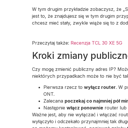
W tym drugim przykładzie zobaczysz, że „St
jest to, że znajdujesz się w tym drugim pr
chcesz mieć stały, zwykle wiąże się to z d
Przeczytaj także:
Recenzja TCL 30 XE 5G
Kroki zmiany publiczn
Czy mogę zmienić publiczny adres IP? Możes
niektórych przypadkach może to nie być tak
Pierwsza rzecz to
wyłącz router
. W p
ONT.
Zalecana
poczekaj co najmniej pół mi
Następnie
włącz ponownie
router lub
Ważne jest, aby nie wyłączać i włączać route
wyłączyło i odczekało przynajmniej tak dłu