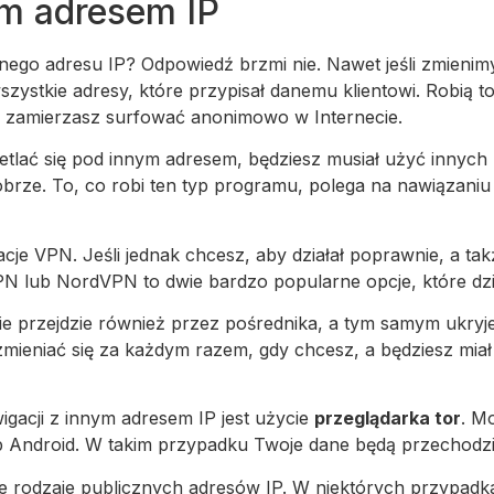
ym adresem IP
go adresu IP? Odpowiedź brzmi nie. Nawet jeśli zmienimy
szystkie adresy, które przypisał danemu klientowi. Robią t
 zamierzasz surfować anonimowo w Internecie.
tlać się pod innym adresem, będziesz musiał użyć innych 
dobrze. To, co robi ten typ programu, polega na nawiązaniu 
kacje VPN. Jeśli jednak chcesz, aby działał poprawnie, a ta
N lub NordVPN to dwie bardzo popularne opcje, które dzia
e przejdzie również przez pośrednika, a tym samym ukryj
mieniać się za każdym razem, gdy chcesz, a będziesz miał 
igacji z innym adresem IP jest użycie
przeglądarka tor
. M
ub Android. W takim przypadku Twoje dane będą przechodzi
óżne rodzaje publicznych adresów IP. W niektórych przypad