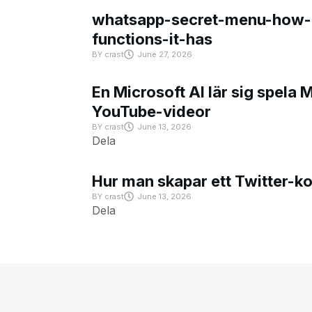
whatsapp-secret-menu-how-i
functions-it-has
BY
crast
June 27, 2026
En Microsoft AI lär sig spela 
YouTube-videor
BY
crast
June 13, 2026
Dela
Hur man skapar ett Twitter-k
BY
crast
June 13, 2026
Dela