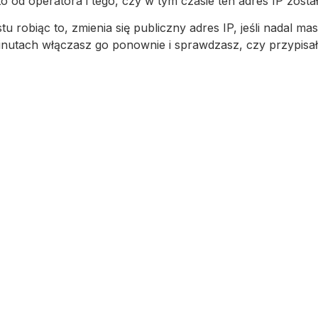
od operatora i tego, czy w tym czasie ten adres IP zosta
 robiąc to, zmienia się publiczny adres IP, jeśli nadal masz
inutach włączasz go ponownie i sprawdzasz, czy przypisał 