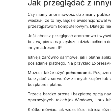
Jak przeglądać z inn
Czy mamy anonimowość do zmiany publiczne
wiedział, że to my. Będzie ewidencjonował w
przestępstwom komputerowym. Dlatego nie
Jeśli chcesz przeglądać anonimowo i wyświe
bez wątpienia najczęstsze i działa całkiem 
innym adresem IP.
Istnieją zarówno darmowe, jak i płatne apli
posiadanie płatnego. Na przykład ExpressVP
Możesz także użyć
pełnomocnik.
Połączeni
korzystać z serwerów z innych krajów lub z
bezpłatne i płatne.
Trzecią bardzo prostą i bezpłatną opcją naw
operacyjnych, takich jak Windows, Linux l
Krótko mówiąc, jak widzieliście, istnieją r