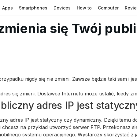
Apps
Smartphones
Devices
How to
Computer
Revi
mienia się Twój publi
przypadku nigdy się nie zmieni. Zawsze będzie taki sam i j
adres się zmieni. Dostawca Internetu może ustalić, kiedy zmi
bliczny adres IP jest statyc
ny adres IP jest statyczny czy dynamiczny. Dzięki temu do
eśli chcesz na przykład utworzyć serwer FTP. Przekonasz s
bilnego systemu operacyjnego. Wystarczy skorzystać z jak