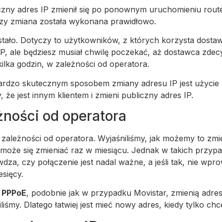
zny adres IP zmienił się po ponownym uruchomieniu route
czy zmiana została wykonana prawidłowo.
e stało. Dotyczy to użytkowników, z których korzysta dost
IP, ale będziesz musiał chwilę poczekać, aż dostawca zdec
ilka godzin, w zależności od operatora.
ardzo skutecznym sposobem zmiany adresu IP jest użycie n
 jest innym klientem i zmieni publiczny adres IP.
żności od operatora
w zależności od operatora. Wyjaśniliśmy, jak możemy to zmi
może się zmieniać raz w miesiącu. Jednak w takich przyp
dza, czy połączenie jest nadal ważne, a jeśli tak, nie w
esięcy.
ą
PPPoE
, podobnie jak w przypadku Movistar, zmienią adr
śmy. Dlatego łatwiej jest mieć nowy adres, kiedy tylko ch