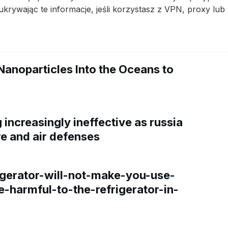
rywając te informacje, jeśli korzystasz z VPN, proxy lub 
Nanoparticles Into the Oceans to
increasingly ineffective as russia
re and air defenses
gerator-will-not-make-you-use-
e-harmful-to-the-refrigerator-in-