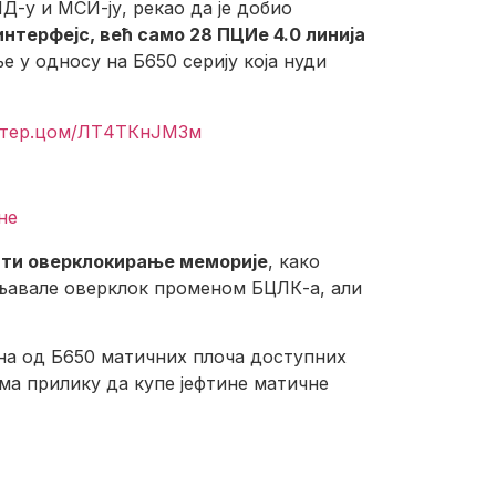
Д-у и МСИ-ју, рекао да је добио
нтерфејс, већ само 28 ПЦИе 4.0 линија
е у односу на Б650 серију која нуди
ттер.цом/ЛТ4ТКнЈМ3м
не
ити оверклокирање меморије
, како
љавале оверклок променом БЦЛК-а, али
дна од Б650 матичних плоча доступних
ма прилику да купе јефтине матичне