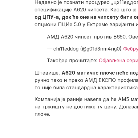
Недавно је познати процурео „цх11еддог
спецификације А620 чипсета. Као што је
од ЦПУ-а, док ће оне на чипсету бити 
опциони ПЦИе 5.0 у Ектреме варијанти и
АМД А620 чипсет против Б650. Ове
— chi11eddog (@g01d3nm4ng0)
Фебр
Такођер прочитајте:
Објављена сери
Штавише,
А620 матичне плоче неће по
ручно тако и преко АМД ЕКСПО профила
то није била стандардна карактеристика
Компанија је раније навела да ће АМ5 м
на тржишту не достиже ту цену. Долаза
плоче.