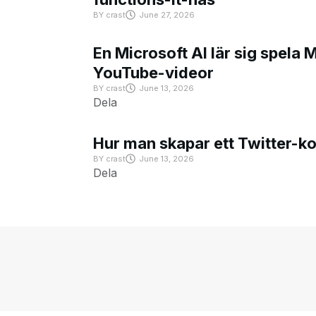
BY
crast
June 27, 2026
En Microsoft AI lär sig spela 
YouTube-videor
BY
crast
June 13, 2026
Dela
Hur man skapar ett Twitter-k
BY
crast
June 13, 2026
Dela