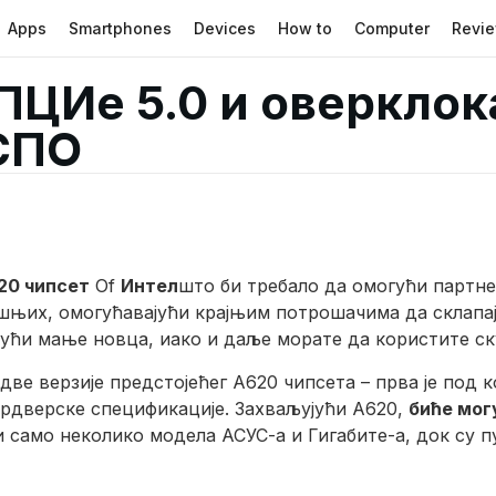
Apps
Smartphones
Devices
How to
Computer
Revi
ПЦИе 5.0 и оверклок
КСПО
20 чипсет
Of
Интел
што би требало да омогући партн
ашњих, омогућавајући крајњим потрошачима да склапај
јући мање новца, иако и даље морате да користите с
ве верзије предстојећег А620 чипсета – прва је под
хардверске спецификације. Захваљујући А620,
биће мог
и само неколико модела АСУС-а и Гигабите-а, док су п