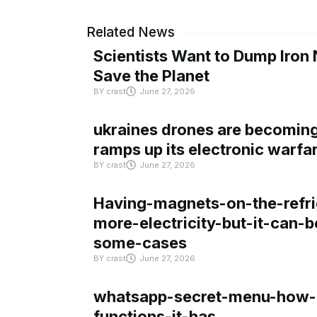
Related News
Scientists Want to Dump Iron 
Save the Planet
BY
crast
June 27, 2026
ukraines drones are becoming 
ramps up its electronic warfa
BY
crast
June 27, 2026
Having-magnets-on-the-refri
more-electricity-but-it-can-b
some-cases
BY
crast
June 27, 2026
whatsapp-secret-menu-how-i
functions-it-has