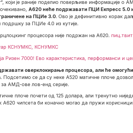
“, који је раније поделио поверљиве информације о АМ
 очекивано,
А620 неће подржавати ПЦИ Екпресс 5.0 и
ограничене на ПЦИе 3.0
. Ово је дефинитивно корак даљ
 подршку за ПЦИе 4.0 из кутије.
рцлоцкинг процесора није подржан на А620.
пиц.тви
уар КСНУМКС, КСНУМКС
ја Ризен 7000! Ево карактеристика, перформанси и це
државати оверклокирање процесора, али ће омогућ
. Подсетимо се да су неке А520 матичне плоче дозво
 за АМД-ове лов-енд серије.
атичне плоче почети од 125 долара, али тренутно није
к А620 чипсета би коначно могао да пружи корисници