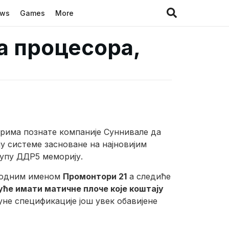
ews
Games
More
а процесора,
ерима познате компаније Суннивале да
у системе засноване на најновијим
купу ДДР5 меморију.
 кодним именом
Промонтори 21
а следиће
уће имати матичне плоче које коштају
уне спецификације још увек обавијене