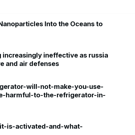
Nanoparticles Into the Oceans to
increasingly ineffective as russia
re and air defenses
gerator-will-not-make-you-use-
e-harmful-to-the-refrigerator-in-
t-is-activated-and-what-