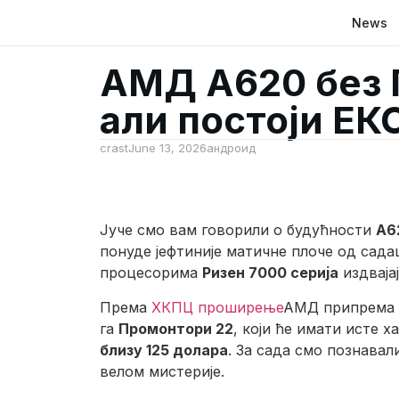
News
АМД А620 без 
али постоји Е
crast
June 13, 2026
андроид
Јуче смо вам говорили о будућности
А6
понуде јефтиније матичне плоче од сад
процесорима
Ризен 7000 серија
издваја
Према
ХКПЦ проширење
АМД припрема д
га
Промонтори 22
, који ће имати исте 
близу 125 долара
. За сада смо познавал
велом мистерије.