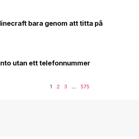
Minecraft bara genom att titta på
onto utan ett telefonnummer
1
2
3
…
575