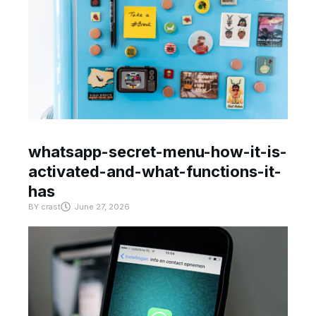
whatsapp-secret-menu-how-it-is-
activated-and-what-functions-it-
has
BY
crast
June 27, 2026