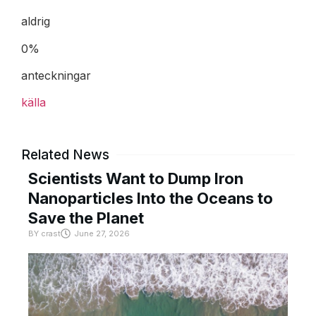
aldrig
0%
anteckningar
källa
Related News
Scientists Want to Dump Iron
Nanoparticles Into the Oceans to
Save the Planet
BY
crast
June 27, 2026