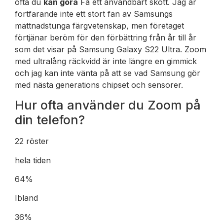
ofta du
kan göra
Få ett användbart skott. Jag är
fortfarande inte ett stort fan av Samsungs
mättnadstunga färgvetenskap, men företaget
förtjänar beröm för den förbättring från år till år
som det visar på Samsung Galaxy S22 Ultra. Zoom
med ultralång räckvidd är inte längre en gimmick
och jag kan inte vänta på att se vad Samsung gör
med nästa generations chipset och sensorer.
Hur ofta använder du Zoom på
din telefon?
22 röster
hela tiden
64%
Ibland
36%