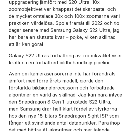
uppgradering jämfört med S20 Ultra. 10x
zoomobjektivet var knappast det skarpaste, och
de mycket omtalade 30x och 100x zoomarna var i
praktiken värdelösa. Spola framåt till 2022 och tio
dagar senare med Samsung Galaxy S22 Ultra, jag
har bara en slutsats kvar – pojke, vilken skillnad
ett år kan göra!
Galaxy S22 Ultras förbättring av zoomkvalitet visar
kraften i en förbättrad bildbehandlingspipeline.
Även om kamerasensorerna inte har förändrats
jämfört med förra årets modell, gjorde den
förstärkta bildsignalprocessorn och förbättrade
algoritmer en värld av skillnad. Jag kan bara intyga
den Snapdragon 8 Gen 1-utrustade S22 Ultra,
men Samsung drar helt klart fördel av styrkorna
hos den nya 18-bitars Snapdragon Sight ISP som
fångar ett svindlande antal datapunkter. Para ihop
det med bättre AI-algoritmer och mer talande