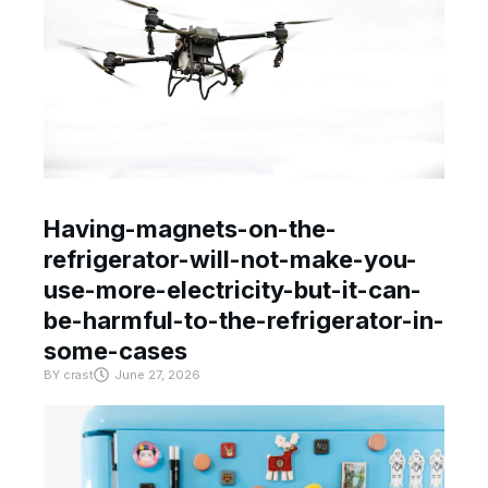
Having-magnets-on-the-
refrigerator-will-not-make-you-
use-more-electricity-but-it-can-
be-harmful-to-the-refrigerator-in-
some-cases
BY
crast
June 27, 2026