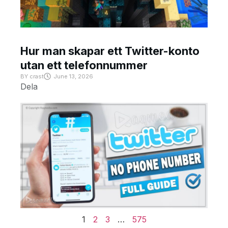
Hur man skapar ett Twitter-konto
utan ett telefonnummer
BY
crast
June 13, 2026
Dela
1
2
3
…
575