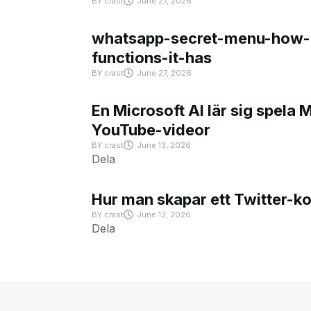
BY
crast
June 27, 2026
whatsapp-secret-menu-how-i
functions-it-has
BY
crast
June 27, 2026
En Microsoft AI lär sig spela 
YouTube-videor
BY
crast
June 13, 2026
Dela
Hur man skapar ett Twitter-k
BY
crast
June 13, 2026
Dela