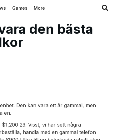
ews
Games
More
 vara den bästa
lkor
senhet. Den kan vara ett år gammal, men
a en.
1,200 23. Visst, vi har sett några
rbeställa, handla med en gammal telefon
 S900 Ultra till en betydande rabatt utan