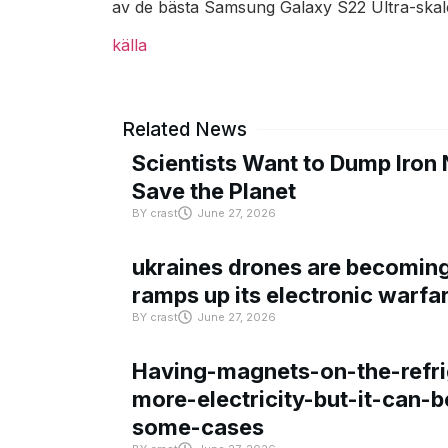
av de bästa Samsung Galaxy S22 Ultra-skal
källa
Related News
Scientists Want to Dump Iron 
Save the Planet
BY
crast
June 27, 2026
ukraines drones are becoming 
ramps up its electronic warfa
BY
crast
June 27, 2026
Having-magnets-on-the-refri
more-electricity-but-it-can-b
some-cases