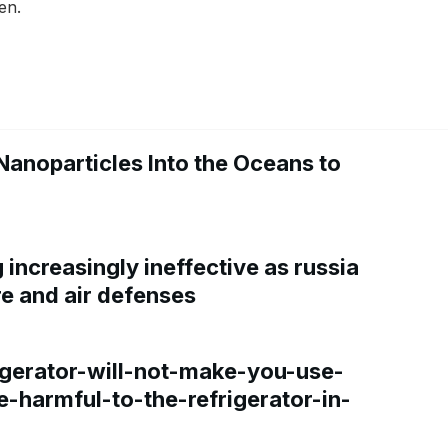
en.
Nanoparticles Into the Oceans to
increasingly ineffective as russia
re and air defenses
gerator-will-not-make-you-use-
e-harmful-to-the-refrigerator-in-