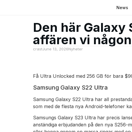
News
Den här Galaxy 
affären vi någon
crast
June 13, 2026
Nyheter
Få Ultra Unlocked med 256 GB för bara $9
Samsung Galaxy S22 Ultra
Samsung Galaxy S22 Ultra har all prestanda
som med de flesta nya Android-telefoner kan
Samsungs Galaxy S23 Ultra har precis lanser
anständiga erbjudanden på den nya S256-mo
eller hoppa genom en massa ringar med en b