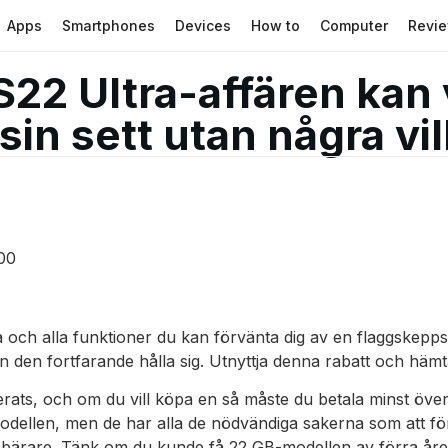
Apps
Smartphones
Devices
How to
Computer
Revi
S22 Ultra-affären kan
sin sett utan några vil
00
 och alla funktioner du kan förvänta dig av en flaggskepp
 den fortfarande hålla sig. Utnyttja denna rabatt och hämt
ats, och om du vill köpa en så måste du betala minst över $
dellen, men de har alla de nödvändiga sakerna som att fö
ärare. Tänk om du kunde få 22 GB-modellen av förra årets