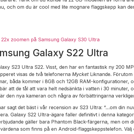
, och om du är cool med lite mognare flaggskepp kan den
da 22x zoomen på Samsung Galaxy S30 Ultra
amsung Galaxy S22 Ultra
laxy S23 Ultra S22. Visst, den har en fantastisk ny 200 MP
apperet visas de två telefonerna
Mycket
Liknande. Förutom a
 båda kommer i 8GB och 12GB RAM-konfigurationer, och
ebär att de tål att vara helt nedsänkta i vatten i 30 minut
lv, är den nya kameran och några av förbättringarna verklig
r sagt det bäst i vår recension av S23 Ultra: “…om din nuva
ra. Galaxy S22 Ultra-ägare faller definitivt i denna kategor
erbjudande gäller bara Phantom Black-färgerna, men om du
 värdena som finns på en Android-flaggskeppstelefon. Välj et