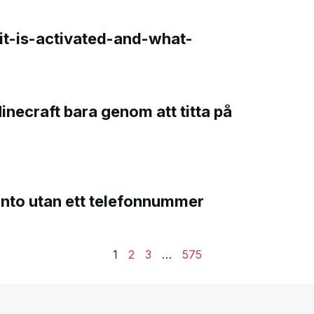
t-is-activated-and-what-
Minecraft bara genom att titta på
onto utan ett telefonnummer
1
2
3
…
575