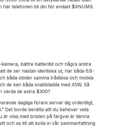
 här telefonen bli din för endast $XNUMX.
-kamera, bättre batteritid och några andra
tt de ser nästan identiska ut, har båda 6.8-
 båda stöder samma trådlösa och mobila
er, och de kan båda snabbladda med 45W. Så
en värda de extra $300?
rande dagliga förare servar dig ordentligt,
i.” Det borde berätta allt du behöver veta
 är okej med bristen på färgval är denna
t och se till att kolla in vår sammanfattning