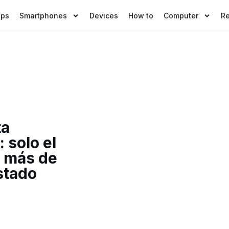
pps
Smartphones
Devices
How to
Computer
R
ta
 solo el
 más de
stado