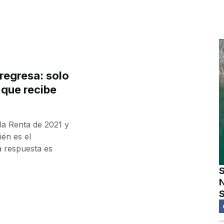
 regresa: solo
 que recibe
la Renta de 2021 y
én es el
a respuesta es
S
N
S