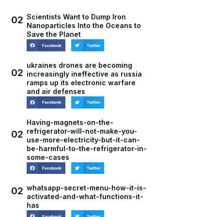
Scientists Want to Dump Iron
02
Nanoparticles Into the Oceans to
Save the Planet
Facebook
Twitter
ukraines drones are becoming
02
increasingly ineffective as russia
ramps up its electronic warfare
and air defenses
Facebook
Twitter
Having-magnets-on-the-
refrigerator-will-not-make-you-
02
use-more-electricity-but-it-can-
be-harmful-to-the-refrigerator-in-
some-cases
Facebook
Twitter
whatsapp-secret-menu-how-it-is-
02
activated-and-what-functions-it-
has
Facebook
Twitter