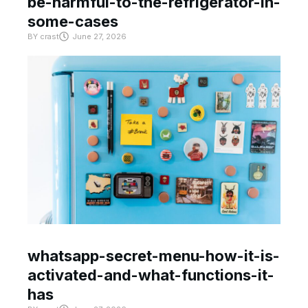
be-harmful-to-the-refrigerator-in-
some-cases
BY
crast
June 27, 2026
whatsapp-secret-menu-how-it-is-
activated-and-what-functions-it-
has