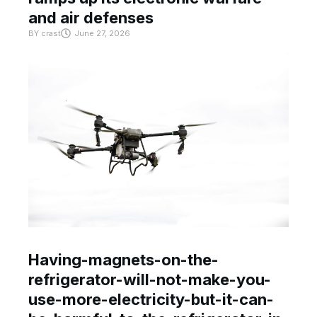
and air defenses
BY
crast
June 27, 2026
Having-magnets-on-the-
refrigerator-will-not-make-you-
use-more-electricity-but-it-can-