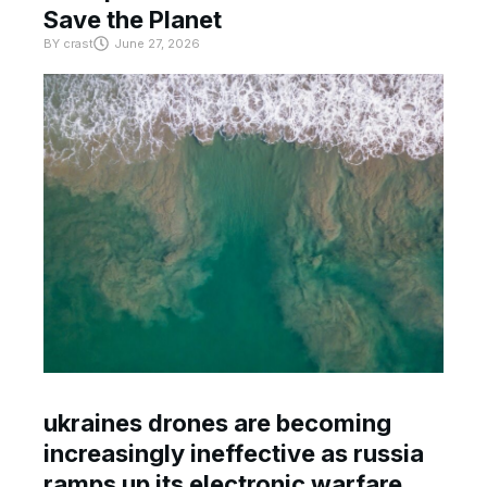
Save the Planet
BY
crast
June 27, 2026
ukraines drones are becoming
increasingly ineffective as russia
ramps up its electronic warfare