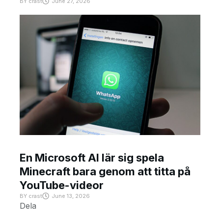
BY
crast
June 27, 2026
En Microsoft AI lär sig spela
Minecraft bara genom att titta på
YouTube-videor
BY
crast
June 13, 2026
Dela