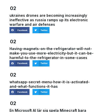
02
ukraines drones are becoming increasingly
ineffective as russia ramps up its electronic
warfare and air defenses
Facebook
Twitter
02
Having-magnets-on-the-refrigerator-will-not-
make-you-use-more-electricity-but-it-can-be-
harmful-to-the-refrigerator-in-some-cases
Facebook
Twitter
02
whatsapp-secret-menu-how-it-is-activated-
and-what-functions-it-has
Facebook
Twitter
02
En Microsoft AI lär sig spela Minecraft bara