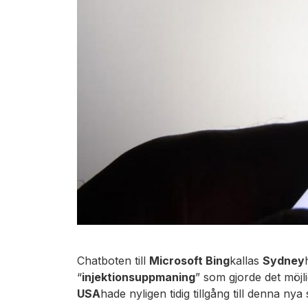
Chatboten till
Microsoft Bing
kallas
Sydney
“
injektionsuppmaning
” som gjorde det möjl
USA
hade nyligen tidig tillgång till denna n