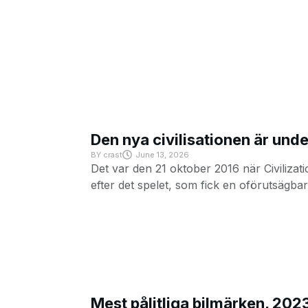
Den nya civilisationen är under
BY
crast
June 13, 2026
Det var den 21 oktober 2016 när Civiliza
efter det spelet, som fick en oförutsägb
Mest pålitliga bilmärken, 202