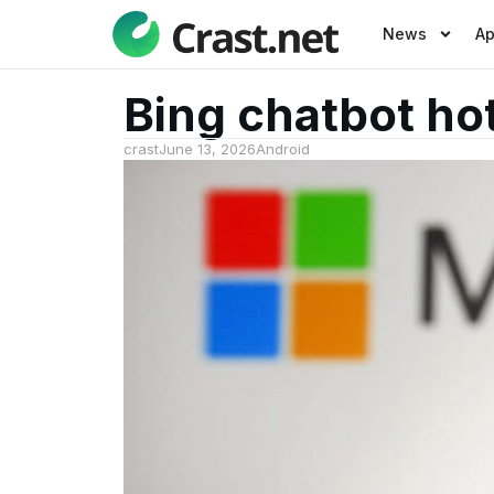
News
A
Bing chatbot ho
crast
June 13, 2026
Android