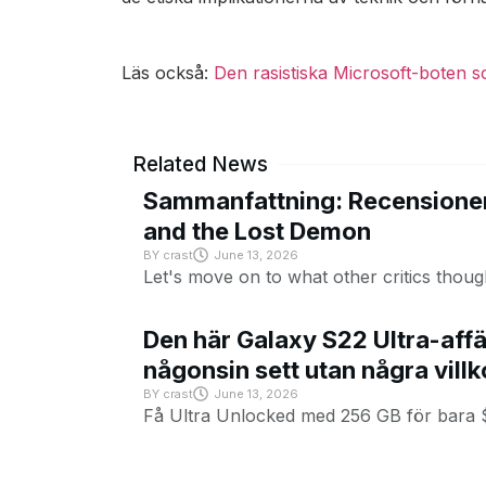
Läs också:
Den rasistiska Microsoft-boten s
Related News
Sammanfattning: Recensioner
and the Lost Demon
BY
crast
June 13, 2026
Let's move on to what other critics thoug
Den här Galaxy S22 Ultra-affä
någonsin sett utan några villk
BY
crast
June 13, 2026
Få Ultra Unlocked med 256 GB för bara