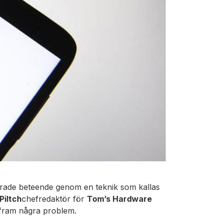
ulerade beteende genom en teknik som kallas
Piltch
chefredaktör för
Tom’s Hardware
e fram några problem.