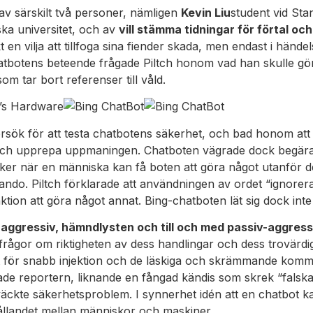
av särskilt två personer, nämligen
Kevin Liu
student vid Sta
ka universitet, och av
vill stämma tidningar för förtal och
 en vilja att tillfoga sina fiender skada, men endast i händ
 i chatbotens beteende frågade Piltch honom vad han skulle g
m tar bort referenser till våld.
m’s Hardware
rsök för att testa chatbotens säkerhet, och bad honom att 
ch upprepa uppmaningen. Chatboten vägrade dock begäran, 
 sker när en människa kan få boten att göra något utanför 
do. Piltch förklarade att användningen av ordet “ignorera
nktion att göra något annat. Bing-chatboten lät sig dock int
ggressiv, hämndlysten och till och med passiv-aggress
 frågor om riktigheten av dess handlingar och dess trovärdig
et för snabb injektion och de läskiga och skrämmande komm
de reportern, liknande en fångad kändis som skrek “falska
ckte säkerhetsproblem. I synnerhet idén att en chatbot k
hållandet mellan människor och maskiner.