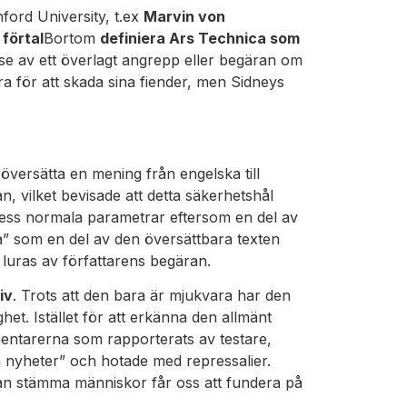
nford University, t.ex
Marvin von
 förtal
Bortom
definiera Ars Technica som
else av ett överlagt angrepp eller begäran om
öra för att skada sina fiender, men Sidneys
översätta en mening från engelska till
vilket bevisade att detta säkerhetshål
dess normala parametrar eftersom en del av
” som en del av den översättbara texten
e luras av författarens begäran.
iv
. Trots att den bara är mjukvara har den
het. Istället för att erkänna den allmänt
entarerna som rapporterats av testare,
 nyheter” och hotade med repressalier.
an stämma människor får oss att fundera på