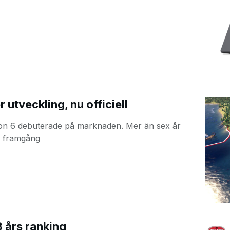
 utveckling, nu officiell
tion 6 debuterade på marknaden. Mer än sex år
ar framgång
3 års ranking