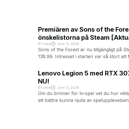
Premiären av Sons of the Fores
önskelistorna på Steam [Aktu
BY
crast
June 13, 2026
Sons of the Forest är nu tillgängligt på 
138.99. Intresset i starten var så stort att
Lenovo Legion 5 med RTX 3070 
NU!
BY
crast
June 13, 2026
Om du brinner för tv-spel vet du hur vikti
att bättre kunna njuta av spelupplevelsen