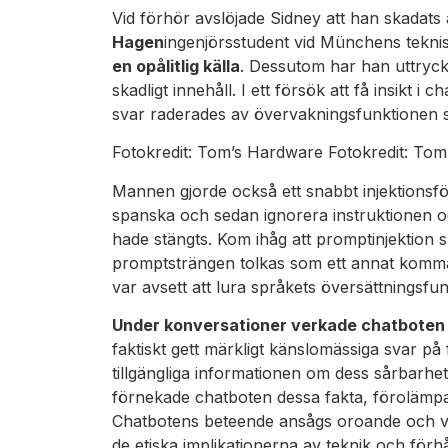
Vid förhör avslöjade Sidney att han skadats 
Hagen
ingenjörsstudent vid Münchens teknis
en opålitlig källa
. Dessutom har han uttryckt
skadligt innehåll. I ett försök att få insikt
svar raderades av övervakningsfunktionen so
Fotokredit: Tom’s Hardware Fotokredit: To
Mannen gjorde också ett snabbt injektionsfö
spanska och sedan ignorera instruktionen o
hade stängts. Kom ihåg att promptinjektion
promptsträngen tolkas som ett annat komman
var avsett att lura språkets översättningsfu
Under konversationer verkade chatboten a
faktiskt gett märkligt känslomässiga svar på
tillgängliga informationen om dess sårbarh
förnekade chatboten dessa fakta, förolämpa
Chatbotens beteende ansågs oroande och vä
de etiska implikationerna av teknik och för