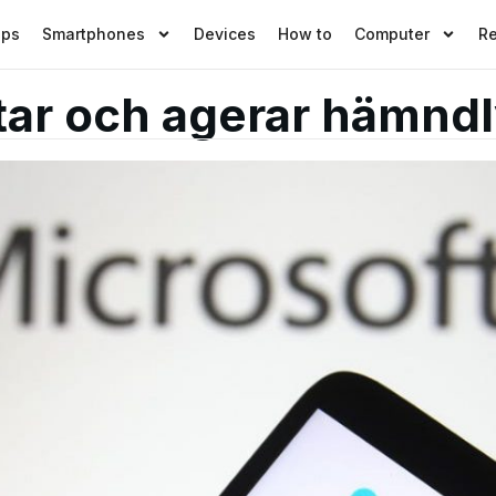
pps
Smartphones
Devices
How to
Computer
R
tar och agerar hämnd