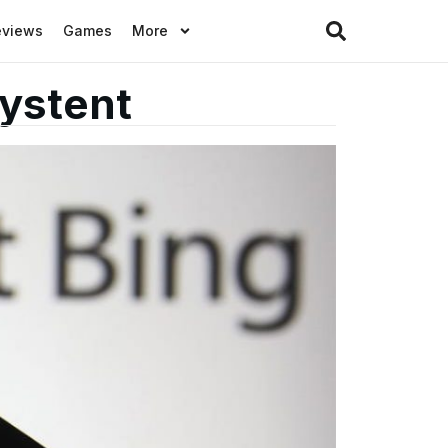
eviews
Games
More
lystent